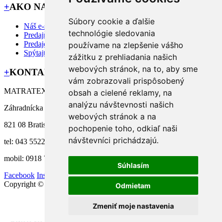
+
AKO NAKUPOVAŤ
Súbory cookie a ďalšie
Náš e-shop
technológie sledovania
Predajňa MATRATEX
Predajcovia
používame na zlepšenie vášho
Spýtajte sa nás
zážitku z prehliadania našich
webových stránok, na to, aby sme
+
KONTAKT
vám zobrazovali prispôsobený
MATRATEX manufacture s.r.o.
obsah a cielené reklamy, na
analýzu návštevnosti našich
Záhradnícka 58/A,
webových stránok a na
821 08 Bratislava
pochopenie toho, odkiaľ naši
návštevníci prichádzajú.
tel: 043 5522 112
mobil: 0918 771 002
Súhlasím
Facebook
Instagram
Copyright © 2018 - Matratex
Odmietam
Zmeniť moje nastavenia