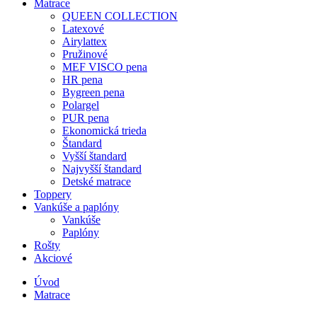
Matrace
QUEEN COLLECTION
Latexové
Airylattex
Pružinové
MEF VISCO pena
HR pena
Bygreen pena
Polargel
PUR pena
Ekonomická trieda
Štandard
Vyšší štandard
Najvyšší štandard
Detské matrace
Toppery
Vankúše a paplóny
Vankúše
Paplóny
Rošty
Akciové
Úvod
Matrace