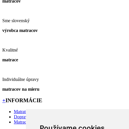
matracov
Sme slovenský
výrobca matracov
Kvalitné
matrace
Individuálne úpravy
matracov na mieru
+
INFORMÁCIE
Matratex
Doprava priamo k Vám
Matrac na mieru?
Používame cookies