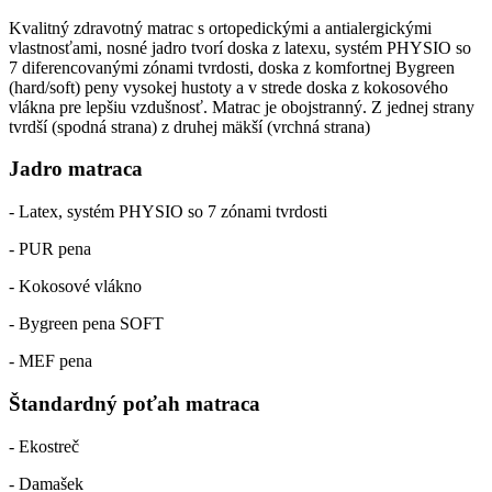
Kvalitný zdravotný matrac s ortopedickými a antialergickými
vlastnosťami, nosné jadro tvorí doska z latexu, systém PHYSIO so
7 diferencovanými zónami tvrdosti, doska z komfortnej Bygreen
(hard/soft) peny vysokej hustoty a v strede doska z kokosového
vlákna pre lepšiu vzdušnosť. Matrac je obojstranný. Z jednej strany
tvrdší (spodná strana) z druhej mäkší (vrchná strana)
Jadro matraca
- Latex, systém PHYSIO so 7 zónami tvrdosti
- PUR pena
- Kokosové vlákno
- Bygreen pena SOFT
- MEF pena
Štandardný poťah matraca
- Ekostreč
- Damašek