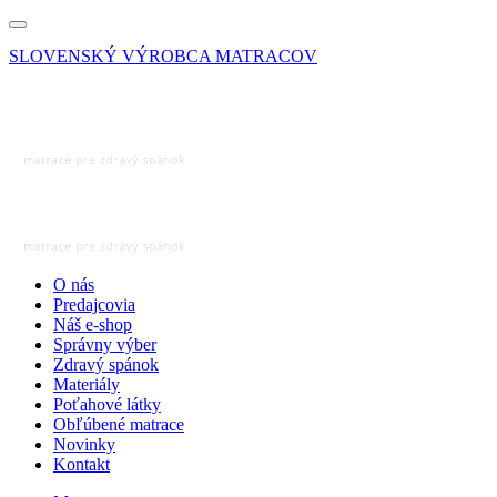
SLOVENSKÝ VÝROBCA MATRACOV
O nás
Predajcovia
Náš e-shop
Správny výber
Zdravý spánok
Materiály
Poťahové látky
Obľúbené matrace
Novinky
Kontakt