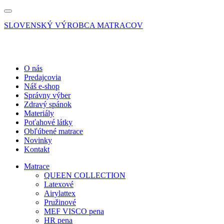
SLOVENSKÝ VÝROBCA MATRACOV
O nás
Predajcovia
Náš e-shop
Správny výber
Zdravý spánok
Materiály
Poťahové látky
Obľúbené matrace
Novinky
Kontakt
Matrace
QUEEN COLLECTION
Latexové
Airylattex
Pružinové
MEF VISCO pena
HR pena