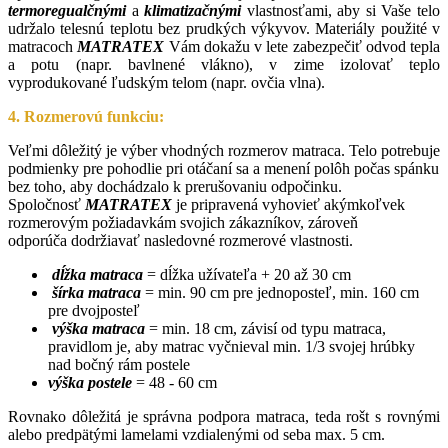
termoregualčnými
a
klimatizačnými
vlastnosťami, aby si Vaše telo
udržalo telesnú teplotu bez prudkých výkyvov. Materiály použité v
matracoch
MATRATEX
Vám dokažu v lete zabezpečiť odvod tepla
a
potu (napr. bavlnené vlákno), v zime izolovať teplo
vyprodukované ľudským telom (napr. ovčia vlna).
4. Rozmerovú funkciu:
Veľmi dôležitý je výber vhodných rozmerov matraca. Telo potrebuje
podmienky pre pohodlie pri otáčaní sa a menení polôh počas spánku
bez toho, aby dochádzalo k prerušovaniu odpočinku.
Spoločnosť
MATRATEX
je pripravená vyhovieť akýmkoľvek
rozmerovým požiadavkám svojich zákazníkov, zároveň
odporúča dodržiavať nasledovné rozmerové vlastnosti.
dĺžka matraca
= dĺžka užívateľa + 20 až 30 cm
šírka matraca
= min. 90 cm pre jednoposteľ, min. 160 cm
pre dvojposteľ
výška matraca
= min. 18 cm, závisí od typu matraca,
pravidlom je, aby matrac vyčnieval min. 1/3 svojej hrúbky
nad bočný rám postele
výška postele
= 48 - 60 cm
Rovnako dôležitá je správna podpora matraca, teda rošt s rovnými
alebo predpätými lamelami vzdialenými od seba max. 5 cm.