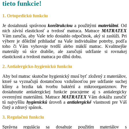
tieto funkcie!
1. Ortopedickú funkciu
Je dosiahnutá správnou
konštrukciou
a použitými
materiálmi
. Od
nich závisí elastickosť a tvrdosť matraca. Matrace
MATRATEX
Vám zaručia, aby Vaše telo dosiahlo odpočinok, aký si zaslúži. Pri
výbere je dôležité prihliadať na Vaše individuálne potreby, podľa
toho či Vám vyhovuje tvrdší alebo mäkší matrac. Kvalitnejšie
materiály sú síce drahšie, ale zaručujú udržanie si rovnakej
elastickosti a tvrdosti matraca po dlhú dobu.
2. Antialergicko-hygienickú funkciu
Aby bol matrac skutočne hygienický musí byť zložený z materiálov,
ktoré sa vyznačujú dostatočnou vzdušnosťou pre udržanie suchej
klímy a brzdia tak tvorbu baktérií a mikroorganizmov. Pre
dosiahnutie antialergickej funkcie pracujeme aj s antialergicky
overenými materiálmi. Matrace
MATRATEX
Vám dokážu zaručiť
tú najvyššiu
hygienickú
úroveň a
antialergické
vlastnosti pre Váš
čistý a zdravý spánok.
3. Regulačnú funkciu
Správna regulácia sa dosahuje použitím materiálov s