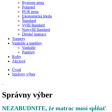
Bygreen pena
Polargel
PUR pena
Ekonomická trieda
Štandard
Vyšší štandard
Najvyšší štandard
Detské matrace
Toppery
Vankúše a paplóny
Vankúše
Paplóny
Rošty
Akciové
Úvod
Správny výber
Správny výber
NEZABUDNITE, že matrac musí spĺňať