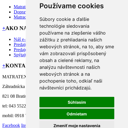
Používame cookies
Matratex
Doprava priamo k Vám
Matrac na mieru?
Súbory cookie a ďalšie
technológie sledovania
+
AKO NAKUPOVAŤ
používame na zlepšenie vášho
Náš e-shop
zážitku z prehliadania našich
Predajňa MATRATEX
webových stránok, na to, aby sme
Predajcovia
vám zobrazovali prispôsobený
Spýtajte sa nás
obsah a cielené reklamy, na
+
KONTAKT
analýzu návštevnosti našich
webových stránok a na
MATRATEX manufacture s.r.o.
pochopenie toho, odkiaľ naši
Záhradnícka 58/A,
návštevníci prichádzajú.
821 08 Bratislava
Súhlasím
tel: 043 5522 112
Odmietam
mobil: 0918 771 002
Facebook
Instagram
Zmeniť moje nastavenia