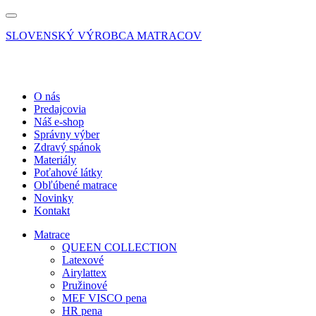
SLOVENSKÝ VÝROBCA MATRACOV
O nás
Predajcovia
Náš e-shop
Správny výber
Zdravý spánok
Materiály
Poťahové látky
Obľúbené matrace
Novinky
Kontakt
Matrace
QUEEN COLLECTION
Latexové
Airylattex
Pružinové
MEF VISCO pena
HR pena