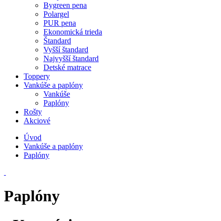
Bygreen pena
Polargel
PUR pena
Ekonomická trieda
Štandard
Vyšší štandard
Najvyšší štandard
Detské matrace
Toppery
Vankúše a paplóny
Vankúše
Paplóny
Rošty
Akciové
Úvod
Vankúše a paplóny
Paplóny
Paplóny