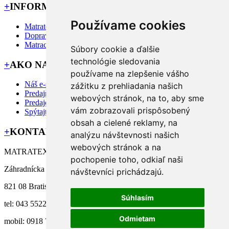
+
INFORMÁCIE
Používame cookies
Matratex
Doprava priamo k Vám
Matrac na mieru?
Súbory cookie a ďalšie
technológie sledovania
+
AKO NAKUPOVAŤ
používame na zlepšenie vášho
Náš e-shop
zážitku z prehliadania našich
Predajňa MATRATEX
webových stránok, na to, aby sme
Predajcovia
vám zobrazovali prispôsobený
Spýtajte sa nás
obsah a cielené reklamy, na
+
KONTAKT
analýzu návštevnosti našich
webových stránok a na
MATRATEX manufacture s.r.o.
pochopenie toho, odkiaľ naši
Záhradnícka 58/A,
návštevníci prichádzajú.
821 08 Bratislava
Súhlasím
tel: 043 5522 112
Odmietam
mobil: 0918 771 002