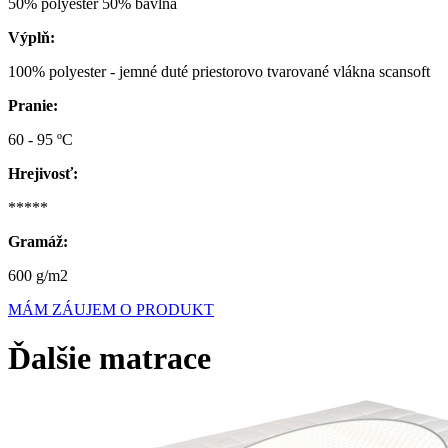
50% polyester 50% bavlna
Výplň:
100% polyester - jemné duté priestorovo tvarované vlákna scansoft
Pran
60 - 95 ºC
Hrejivosť:
*****
Gramáž:
600 g/m2
MÁM ZÁUJEM O PRODUKT
Ďalšie matrace