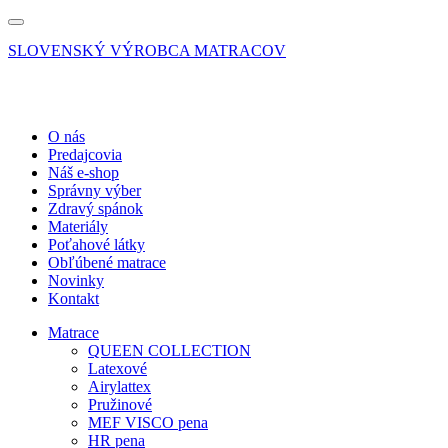
SLOVENSKÝ VÝROBCA MATRACOV
O nás
Predajcovia
Náš e-shop
Správny výber
Zdravý spánok
Materiály
Poťahové látky
Obľúbené matrace
Novinky
Kontakt
Matrace
QUEEN COLLECTION
Latexové
Airylattex
Pružinové
MEF VISCO pena
HR pena