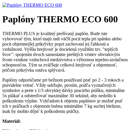
Paplóny THERMO ECO 600
THERMO PLUS je kvalitný prešívaný paplón. Bude iste
vyhovovať tým, ktorí majú radi väčší pocit tepla pri spánku alebo
pocit objemnejšej prikrývky popri zachovaní jej ľahkosti a
vzdušnosti. Vyššia hrejivosť je docielená využitím tzv. "teplých
švov": spojením dvoch samostatne prešitých vrstiev obvodovým
švom vznikne vzduchová medzivrstva s výbornou tepelno-izolačnou
schopnosťou. Tým sa zväčšuje celková hrejivosť a objemnosť,
pričom prikrývka ostáva splývavá.
Paplóny odporúčame pri bežnom používaní prať po 2 - 3 rokoch a
pravidelne vetrať. Vždy udržujte, prosím, podľa vyznačených
symbolov a perte s 1/3 obvyklej dávky pracieho prášku, minimálne
5x plákať a odstreďovať maximálne 30 sekúnd, aby nedošlo k
poškodeniu výplne. Vzhľadom k objemu paplónov je možné prať
ich v práčkach s objemom bubna minimálne 7 kg suchej bielizne,
inak by mohlo dôjsť k poškodeniu práčky.
Materiál: