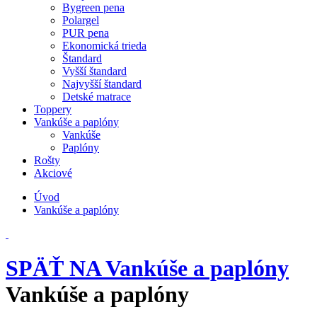
Bygreen pena
Polargel
PUR pena
Ekonomická trieda
Štandard
Vyšší štandard
Najvyšší štandard
Detské matrace
Toppery
Vankúše a paplóny
Vankúše
Paplóny
Rošty
Akciové
Úvod
Vankúše a paplóny
SPÄŤ NA Vankúše a paplóny
Vankúše a paplóny