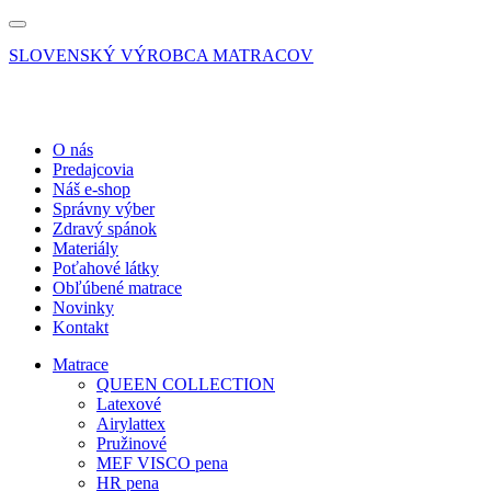
SLOVENSKÝ VÝROBCA MATRACOV
O nás
Predajcovia
Náš e-shop
Správny výber
Zdravý spánok
Materiály
Poťahové látky
Obľúbené matrace
Novinky
Kontakt
Matrace
QUEEN COLLECTION
Latexové
Airylattex
Pružinové
MEF VISCO pena
HR pena