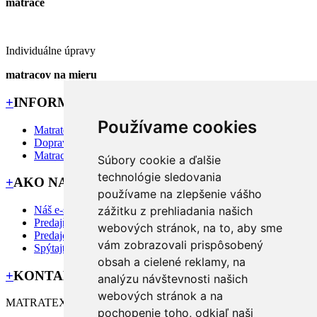
matrace
Individuálne úpravy
matracov na mieru
+
INFORMÁCIE
Používame cookies
Matratex
Doprava priamo k Vám
Matrac na mieru?
Súbory cookie a ďalšie
technológie sledovania
+
AKO NAKUPOVAŤ
používame na zlepšenie vášho
Náš e-shop
zážitku z prehliadania našich
Predajňa MATRATEX
webových stránok, na to, aby sme
Predajcovia
vám zobrazovali prispôsobený
Spýtajte sa nás
obsah a cielené reklamy, na
+
KONTAKT
analýzu návštevnosti našich
webových stránok a na
MATRATEX manufacture s.r.o.
pochopenie toho, odkiaľ naši