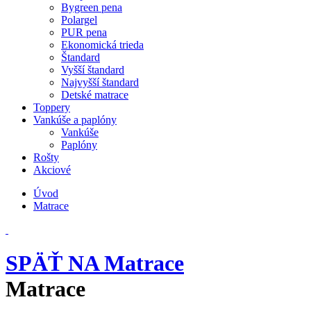
Bygreen pena
Polargel
PUR pena
Ekonomická trieda
Štandard
Vyšší štandard
Najvyšší štandard
Detské matrace
Toppery
Vankúše a paplóny
Vankúše
Paplóny
Rošty
Akciové
Úvod
Matrace
SPÄŤ NA Matrace
Matrace