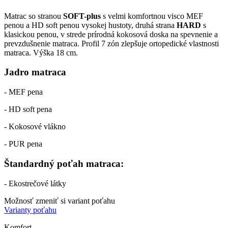
Matrac so stranou
SOFT-plus
s velmi komfortnou visco MEF
penou a HD soft penou vysokej hustoty, druhá strana
HARD
s
klasickou penou, v strede prírodná kokosová doska na spevnenie a
prevzdušnenie matraca. Profil 7 zón zlepšuje ortopedické vlastnosti
matraca. Výška 18 cm.
Jadro matraca
- MEF pena
- HD soft pena
- Kokosové vlákno
- PUR pena
Štandardný poťah matraca:
- Ekostrečové látky
Možnosť zmeniť si variant poťahu
Varianty poťahu
Komfort