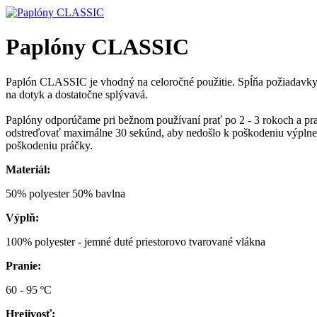
Paplóny CLASSIC
Paplón CLASSIC je vhodný na celoročné použitie. Spĺňa požiadavky vš
na dotyk a dostatočne splývavá.
Paplóny odporúčame pri bežnom používaní prať po 2 - 3 rokoch a pra
odstreďovať maximálne 30 sekúnd, aby nedošlo k poškodeniu výplne
poškodeniu práčky.
Materiál:
50% polyester 50% bavlna
Výplň:
100% polyester - jemné duté priestorovo tvarované vlákna
Pran
60 - 95 ºC
Hrejivosť: