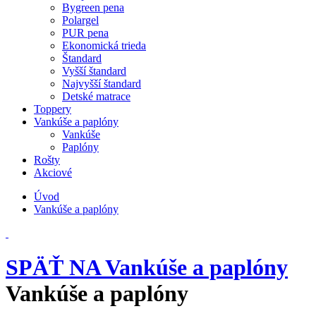
Bygreen pena
Polargel
PUR pena
Ekonomická trieda
Štandard
Vyšší štandard
Najvyšší štandard
Detské matrace
Toppery
Vankúše a paplóny
Vankúše
Paplóny
Rošty
Akciové
Úvod
Vankúše a paplóny
SPÄŤ NA Vankúše a paplóny
Vankúše a paplóny