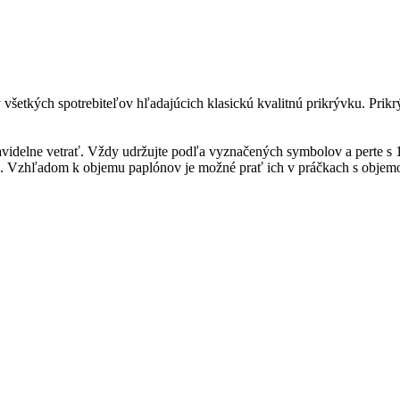
etkých spotrebiteľov hľadajúcich klasickú kvalitnú prikrývku. Prikrývk
videlne vetrať. Vždy udržujte podľa vyznačených symbolov a perte s 1
. Vzhľadom k objemu paplónov je možné prať ich v práčkach s objemom
ie: