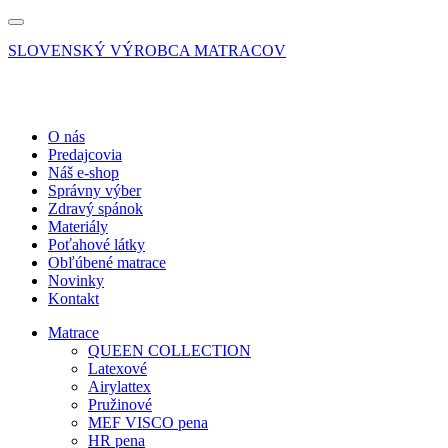
SLOVENSKÝ VÝROBCA MATRACOV
O nás
Predajcovia
Náš e-shop
Správny výber
Zdravý spánok
Materiály
Poťahové látky
Obľúbené matrace
Novinky
Kontakt
Matrace
QUEEN COLLECTION
Latexové
Airylattex
Pružinové
MEF VISCO pena
HR pena