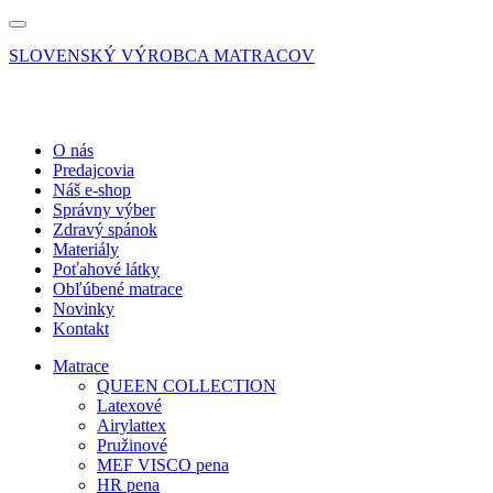
SLOVENSKÝ VÝROBCA MATRACOV
O nás
Predajcovia
Náš e-shop
Správny výber
Zdravý spánok
Materiály
Poťahové látky
Obľúbené matrace
Novinky
Kontakt
Matrace
QUEEN COLLECTION
Latexové
Airylattex
Pružinové
MEF VISCO pena
HR pena