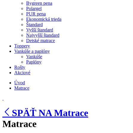
Bygreen pena
Polargel
PUR pena
Ekonomická trieda
Štandard
Vyšší štandard
Najvyšší štandard
Detské matrace
Toppery
Vankúše a paplóny
Vankúše
Paplóny
Rošty
Akciové
Úvod
Matrace
SPÄŤ NA Matrace
Matrace