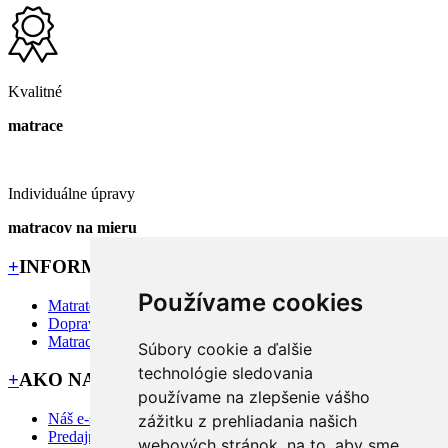
Kvalitné
matrace
Individuálne úpravy
matracov na mieru
+
INFORMÁCIE
Používame cookies
Matratex
Doprava priamo k Vám
Matrac na mieru?
Súbory cookie a ďalšie
technológie sledovania
+
AKO NAKUPOVAŤ
používame na zlepšenie vášho
Náš e-shop
zážitku z prehliadania našich
Predajňa MATRATEX
webových stránok, na to, aby sme