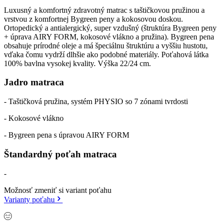
Luxusný a komfortný zdravotný matrac s taštičkovou pružinou a
vrstvou z komfortnej Bygreen peny a kokosovou doskou.
Ortopedický a antialergický, super vzdušný (štruktúra Bygreen peny
+ úprava AIRY FORM, kokosové vlákno a pružina). Bygreen pena
obsahuje prírodné oleje a má špeciálnu štruktúru a vyššiu hustotu,
vďaka čomu vydrží dlhšie ako podobné materiály. Poťahová látka
100% bavlna vysokej kvality. Výška 22/24 cm.
Jadro matraca
- Taštičková pružina, systém PHYSIO so 7 zónami tvrdosti
- Kokosové vlákno
- Bygreen pena s úpravou AIRY FORM
Štandardný poťah matraca
-
Možnosť zmeniť si variant poťahu
Varianty poťahu